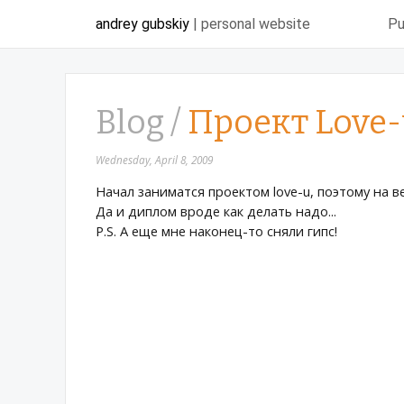
andrey gubskiy
| personal website
Pu
Blog /
Проект Love-
Wednesday, April 8, 2009
Начал заниматся проектом love-u, поэтому на в
Да и диплом вроде как делать надо...
P.S. А еще мне наконец-то сняли гипс!