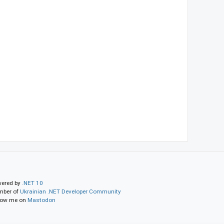
ered by
.NET 10
ber of
Ukrainian .NET Developer Community
low me on
Mastodon