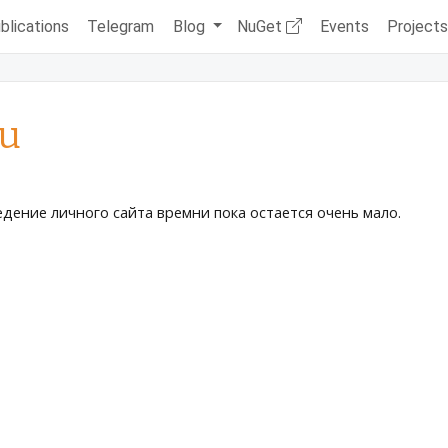
blications
Telegram
Blog
NuGet
Events
Project
u
едение личного сайта времни пока остается очень мало.