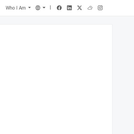
|
Language
s
Who I Am