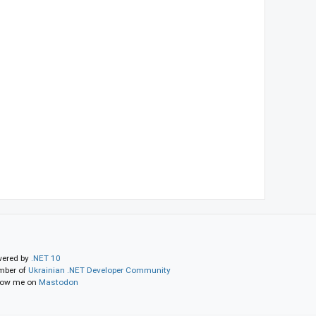
ered by
.NET 10
ber of
Ukrainian .NET Developer Community
low me on
Mastodon