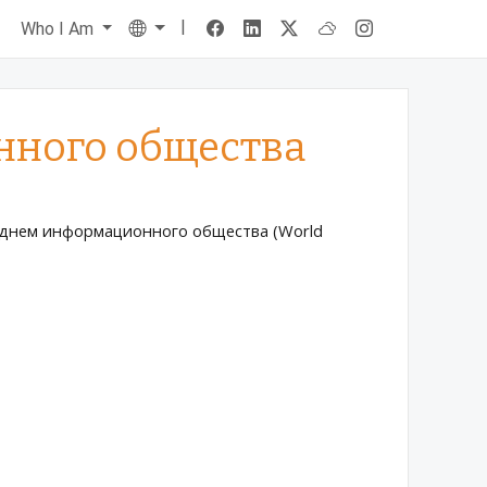
|
Language
s
Who I Am
нного общества
м днем информационного общества (World