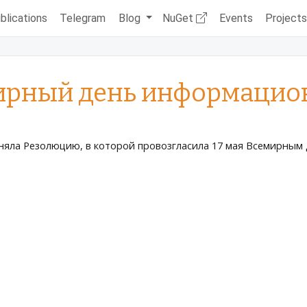
blications
Telegram
Blog
NuGet
Events
Project
емирный день информацио
иняла Резолюцию, в которой провозгласила 17 мая Всемирны