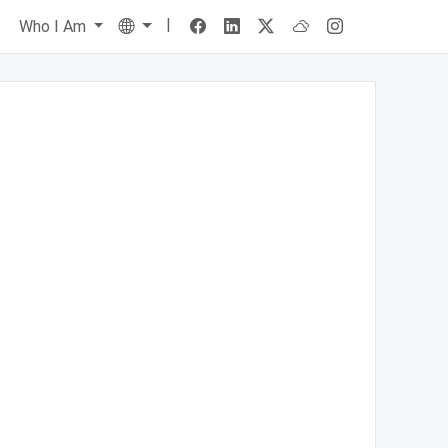
|
Language
s
Who I Am