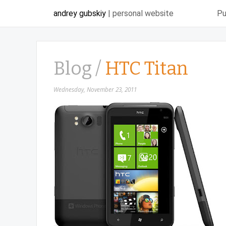
andrey gubskiy
| personal website
Pu
Blog /
HTC Titan
Wednesday, November 23, 2011