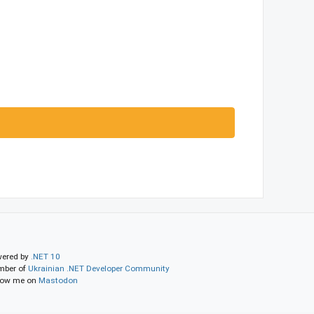
ered by
.NET 10
ber of
Ukrainian .NET Developer Community
low me on
Mastodon