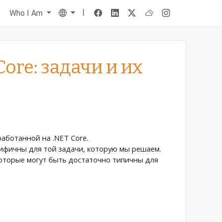
|
Language
s
Who I Am
ore: задачи и их
аботанной на .NET Core.
цифичны для той задачи, которую мы решаем.
которые могут быть достаточно типичны для