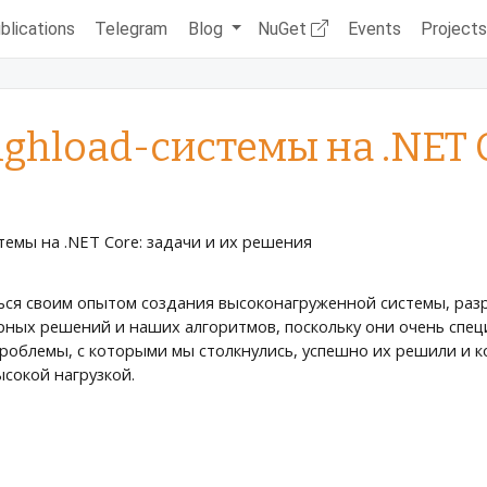
blications
Telegram
Blog
NuGet
Events
Project
ghload-системы на .NET C
ться своим опытом создания высоконагруженной системы, разр
турных решений и наших алгоритмов, поскольку они очень спе
роблемы, с которыми мы столкнулись, успешно их решили и 
сокой нагрузкой.