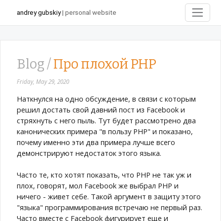
andrey gubskiy
| personal website
Blog /
Про плохой PHP
Friday, May 29, 2020
Наткнулся на одно обсуждение, в связи с которым
решил достать свой давний пост из Facebook и
стряхнуть с него пыль. Тут будет рассмотрено два
канонических примера "в пользу PHP" и показано,
почему именно эти два примера лучше всего
демонстрируют недостаток этого языка.
Часто те, кто хотят показать, что PHP не так уж и
плох, говорят, мол Facebook же выбрал PHP и
ничего - живет себе. Такой аргумент в защиту этого
"языка" программирования встречаю не первый раз.
Часто вместе с Facebook фигурирует еще и