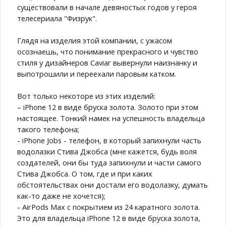
существовали в начале девяностых годов у героя
телесериала "Физрук".
Глядя на изделия этой компании, с ужасом
осознаешь, что понимание прекрасного и чувство
стиля у дизайнеров Caviar вывернули наизнанку и
выпотрошили и переехали паровым катком.
Вот только некоторе из этих изделий:
– iPhone 12 в виде бруска золота. Золото при этом
настоящее. Тонкий намек на успешность владельца
такого телефона;
- iPhone Jobs - телефон, в который запихнули часть
водолазки Стива Джобса (мне кажется, будь воля
создателей, они бы туда запихнули и части самого
Стива Джобса. О том, где и при каких
обстоятельствах они достали его водолазку, думать
как-то даже не хочется);
- AirPods Max с покрытием из 24 каратного золота.
Это для владельца iPhone 12 в виде бруска золота,