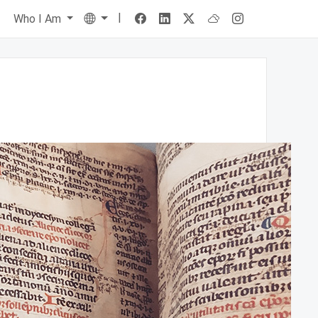
|
Language
s
Who I Am