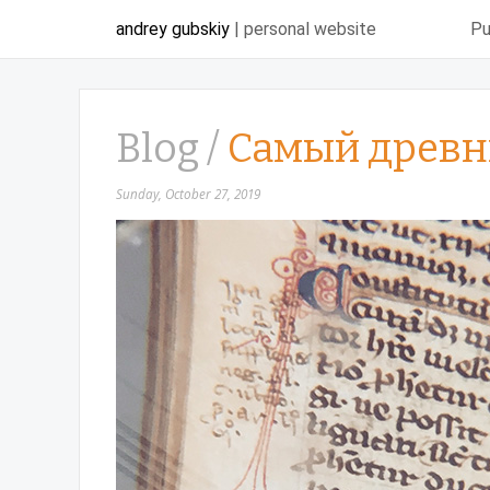
andrey gubskiy
| personal website
Pu
Blog /
Самый древн
Sunday, October 27, 2019