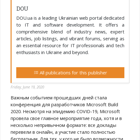
DOU
DOU.ua is a leading Ukrainian web portal dedicated
to IT and software development. It offers a
comprehensive blend of industry news, expert
articles, job listings, and vibrant forums, serving as
an essential resource for IT professionals and tech
enthusiasts in Ukraine and beyond.
All publications for this publisher
Friday, June 19, 2020
Важным событием прошедших дней стала
конференция для разработчиков Microsoft Build
2020. Несмотря на эпидемию COVID-19, Microsoft
провела свое главное мероприятие года, хотя и в
несколько непривычном формате: все доклады
перевели в онлайн, а участие стало полностью
бесплатным. Для тех, у кого не было возможности